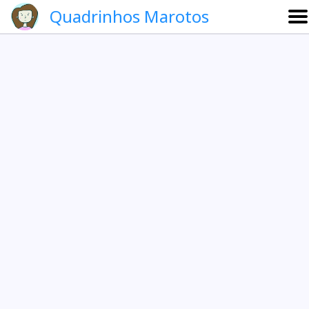
Quadrinhos Marotos
Sobre
Etevaldo e Schrödinger
Que noite!
Galeria
English