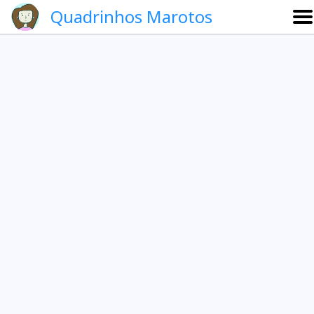
Quadrinhos Marotos
Sobre
Etevaldo e Schrödinger
Que noite!
Galeria
English