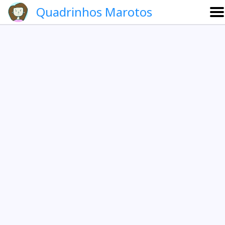
Quadrinhos Marotos
Sobre
Etevaldo e Schrödinger
Que noite!
Galeria
English