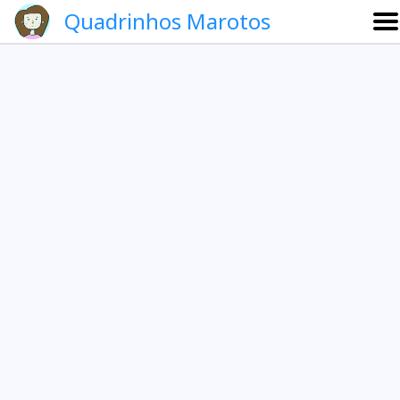
Quadrinhos Marotos
Sobre
Etevaldo e Schrödinger
Que noite!
Galeria
English