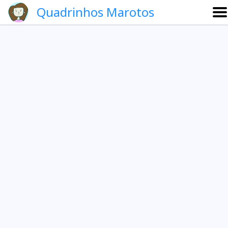
Quadrinhos Marotos
Sobre
Etevaldo e Schrödinger
Que noite!
Galeria
English