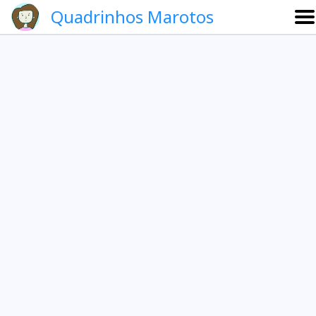
Quadrinhos Marotos
Sobre
Etevaldo e Schrödinger
Que noite!
Galeria
English