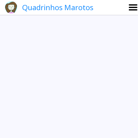
Quadrinhos Marotos
Sobre
Etevaldo e Schrödinger
Que noite!
Galeria
English