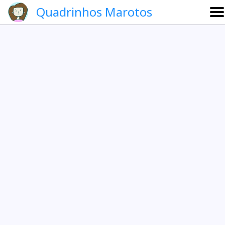
Quadrinhos Marotos
Sobre
Etevaldo e Schrödinger
Que noite!
Galeria
English