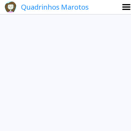
Quadrinhos Marotos
Sobre
Etevaldo e Schrödinger
Que noite!
Galeria
English