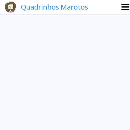
Quadrinhos Marotos
Sobre
Etevaldo e Schrödinger
Que noite!
Galeria
English