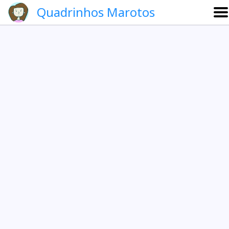
Quadrinhos Marotos
Sobre
Etevaldo e Schrödinger
Que noite!
Galeria
English