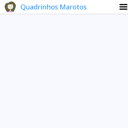
Quadrinhos Marotos
Sobre
Etevaldo e Schrödinger
Que noite!
Galeria
English