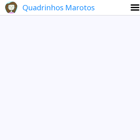
Quadrinhos Marotos
Sobre
Etevaldo e Schrödinger
Que noite!
Galeria
English