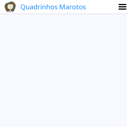
Quadrinhos Marotos
Sobre
Etevaldo e Schrödinger
Que noite!
Galeria
English