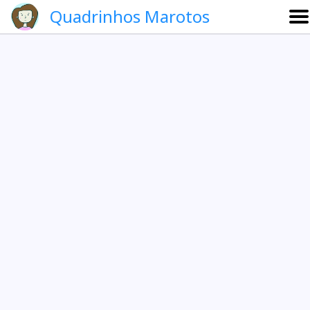
Quadrinhos Marotos
Sobre
Etevaldo e Schrödinger
Que noite!
Galeria
English