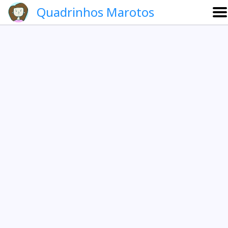
Quadrinhos Marotos
Sobre
Etevaldo e Schrödinger
Que noite!
Galeria
English