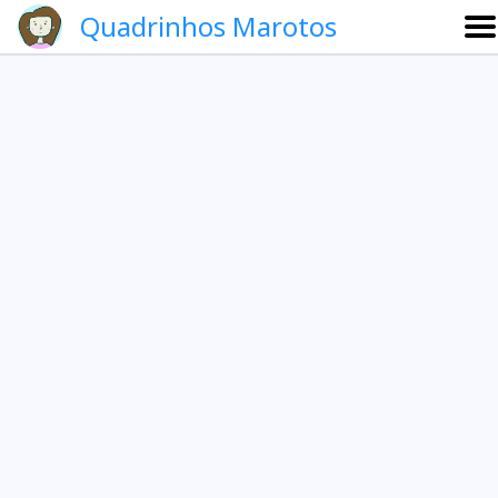
Quadrinhos Marotos
Sobre
Etevaldo e Schrödinger
Que noite!
Galeria
English