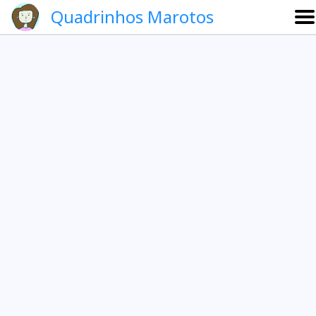
Quadrinhos Marotos
Sobre
Etevaldo e Schrödinger
Que noite!
Galeria
English