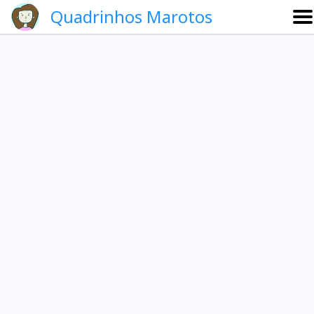
Quadrinhos Marotos
Sobre
Etevaldo e Schrödinger
Que noite!
Galeria
English