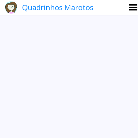
Quadrinhos Marotos
Sobre
Etevaldo e Schrödinger
Que noite!
Galeria
English