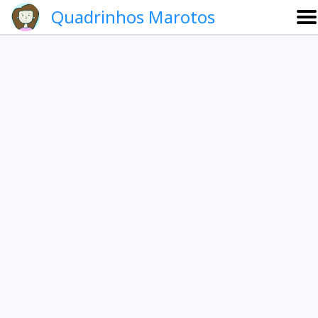
Quadrinhos Marotos
Sobre
Etevaldo e Schrödinger
Que noite!
Galeria
English