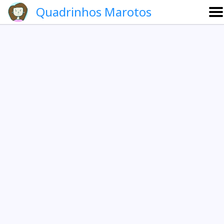
Quadrinhos Marotos
Sobre
Etevaldo e Schrödinger
Que noite!
Galeria
English