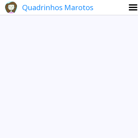
Quadrinhos Marotos
Sobre
Etevaldo e Schrödinger
Que noite!
Galeria
English