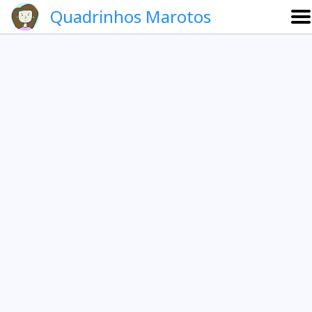
Quadrinhos Marotos
Sobre
Etevaldo e Schrödinger
Que noite!
Galeria
English