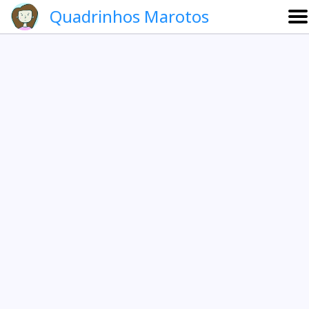
Quadrinhos Marotos
Sobre
Etevaldo e Schrödinger
Que noite!
Galeria
English