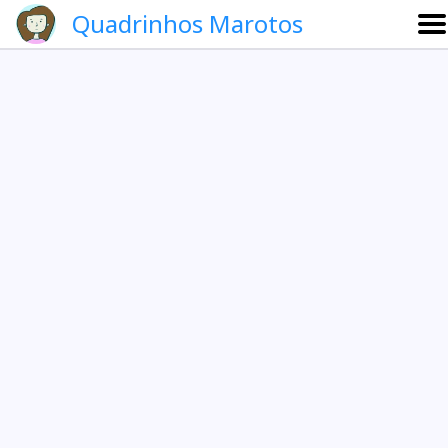
Quadrinhos Marotos
Sobre
Etevaldo e Schrödinger
Que noite!
Galeria
English